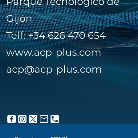
Parque Tecnológico de
Gijón
Telf: +34 626 470 654
www.acp-plus.com
acp@acp-plus.com